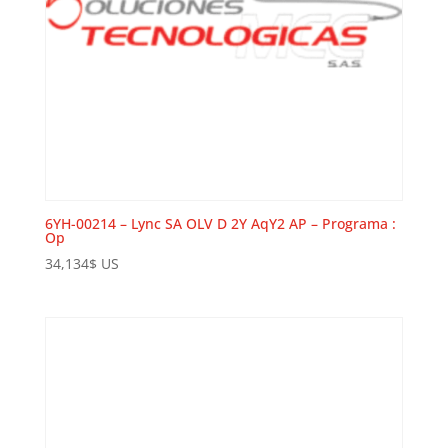
6YH-00214 – Lync SA OLV D 2Y AqY2 AP – Programa :
Op
34,134
$
US