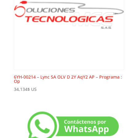
6YH-00214 – Lync SA OLV D 2Y AqY2 AP – Programa :
Op
34,134
$
US