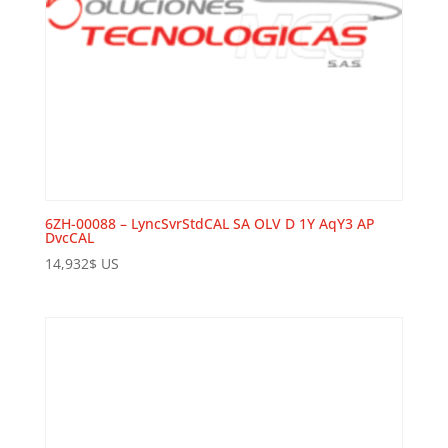
6ZH-00088 – LyncSvrStdCAL SA OLV D 1Y AqY3 AP
DvcCAL
14,932
$
US