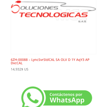
6ZH-00088 – LyncSvrStdCAL SA OLV D 1Y AqY3 AP
DvcCAL
14,932
$
US