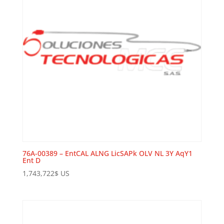
76A-00389 – EntCAL ALNG LicSAPk OLV NL 3Y AqY1
Ent D
1,743,722
$
US