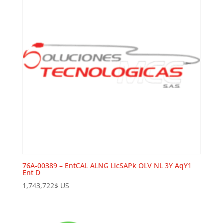
76A-00389 – EntCAL ALNG LicSAPk OLV NL 3Y AqY1
Ent D
1,743,722
$
US