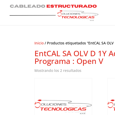
Inicio
/ Productos etiquetados “EntCAL SA OLV
EntCAL SA OLV D 1Y A
Programa : Open V
Ordenado
Mostrando los 2 resultados
por
los
últimos