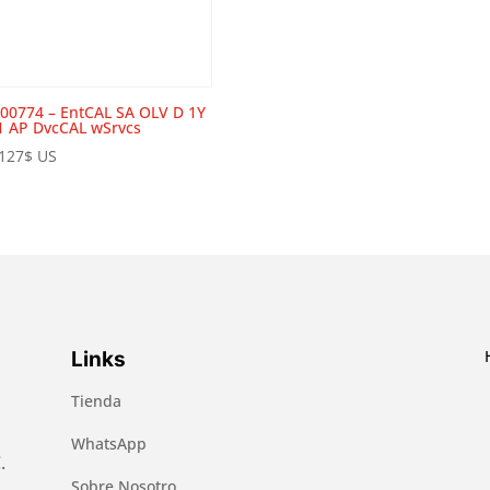
00774 – EntCAL SA OLV D 1Y
1 AP DvcCAL wSrvcs
127
$
US
Links
Tienda
WhatsApp
.
Sobre Nosotro