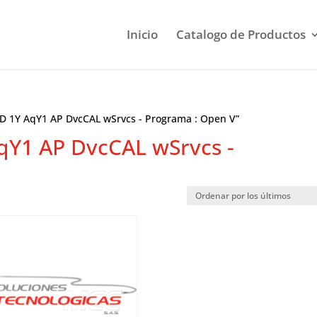
Inicio
Catalogo de Productos
 D 1Y AqY1 AP DvcCAL wSrvcs - Programa : Open V”
qY1 AP DvcCAL wSrvcs -