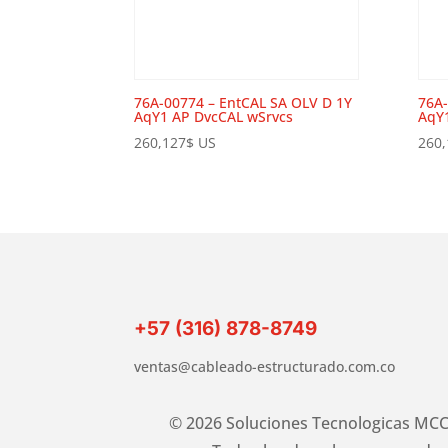
76A-00774 – EntCAL SA OLV D 1Y
76A-
AqY1 AP DvcCAL wSrvcs
AqY
260,127
$
US
260,
+57 (316) 878-8749
ventas@cableado-estructurado.com.co
© 2026 Soluciones Tecnologicas MCC