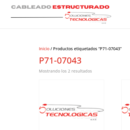
Inicio
/ Productos etiquetados “P71-07043”
P71-07043
Ordenado
Mostrando los 2 resultados
por
los
últimos