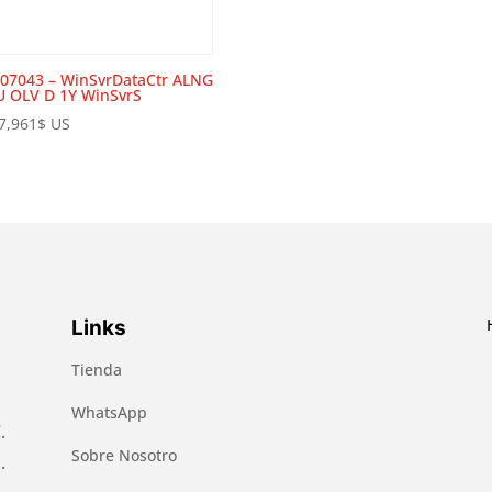
07043 – WinSvrDataCtr ALNG
U OLV D 1Y WinSvrS
7,961
$
US
Links
Tienda
WhatsApp
.
Sobre Nosotro
.