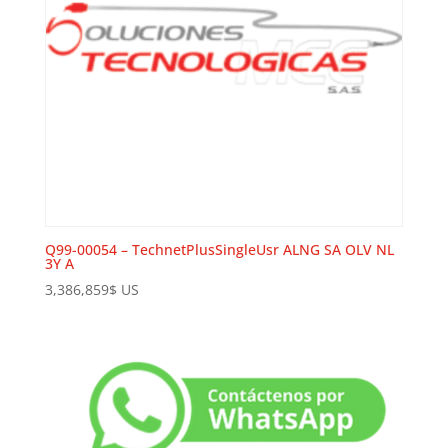
Q99-00054 – TechnetPlusSingleUsr ALNG SA OLV NL
3Y A
3,386,859
$
US