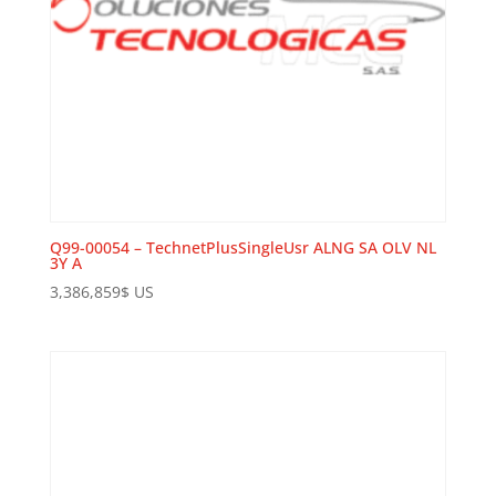
Q99-00054 – TechnetPlusSingleUsr ALNG SA OLV NL
3Y A
3,386,859
$
US