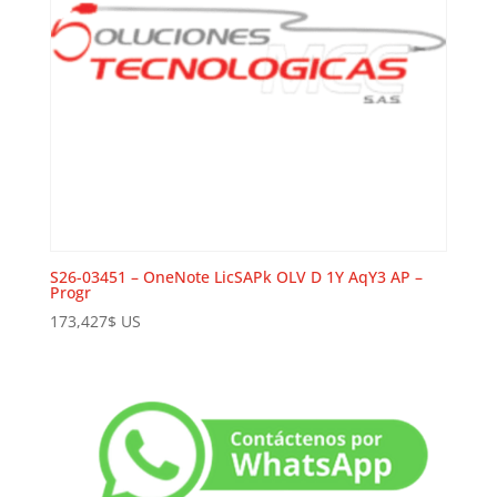
S26-03451 – OneNote LicSAPk OLV D 1Y AqY3 AP –
Progr
173,427
$
US