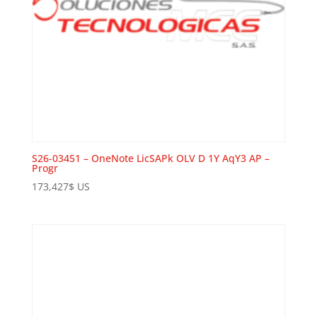
S26-03451 – OneNote LicSAPk OLV D 1Y AqY3 AP –
Progr
173,427
$
US