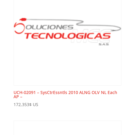
UCH-02091 – SysCtrEssntls 2010 ALNG OLV NL Each
AP –
172,353
$
US