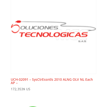
UCH-02091 – SysCtrEssntls 2010 ALNG OLV NL Each
AP –
172,353
$
US