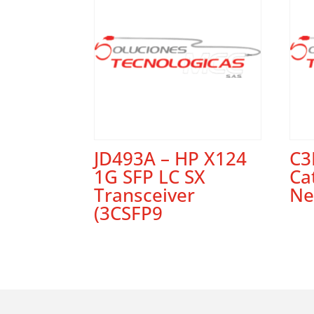
JD493A – HP X124
C3
1G SFP LC SX
Ca
Transceiver
Ne
(3CSFP9