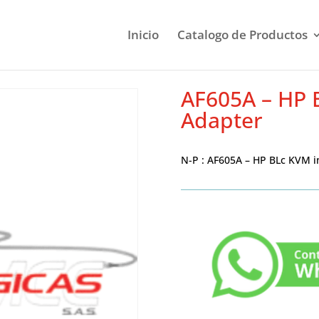
Inicio
Catalogo de Productos
AF605A – HP 
Adapter
N-P : AF605A – HP BLc KVM i