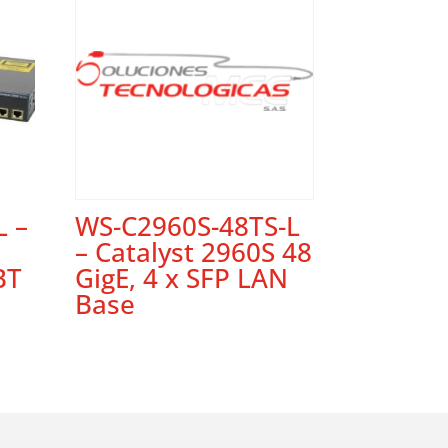
L –
WS-C2960S-48TS-L
– Catalyst 2960S 48
BT
GigE, 4 x SFP LAN
Base