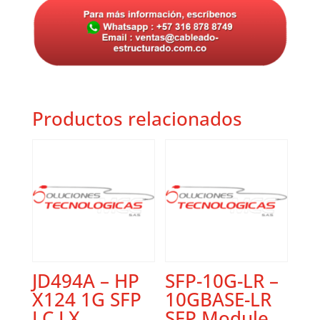
Productos relacionados
JD494A – HP
SFP-10G-LR –
X124 1G SFP
10GBASE-LR
LC LX
SFP Module