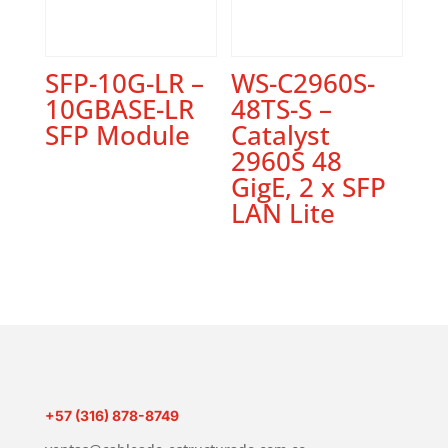
SFP-10G-LR –
WS-C2960S-
10GBASE-LR
48TS-S –
SFP Module
Catalyst
2960S 48
GigE, 2 x SFP
LAN Lite
+57 (316) 878-8749