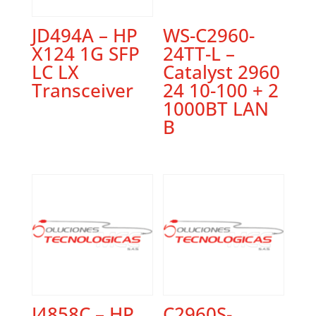
JD494A – HP
WS-C2960-
X124 1G SFP
24TT-L –
LC LX
Catalyst 2960
Transceiver
24 10-100 + 2
1000BT LAN
B
J4858C – HP
C2960S-