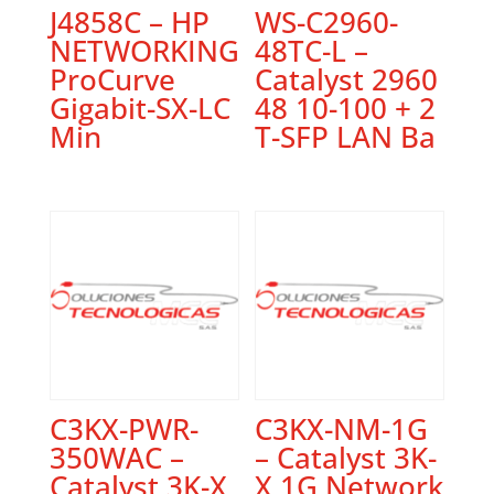
J4858C – HP
WS-C2960-
NETWORKING
48TC-L –
ProCurve
Catalyst 2960
Gigabit-SX-LC
48 10-100 + 2
Min
T-SFP LAN Ba
C3KX-PWR-
C3KX-NM-1G
350WAC –
– Catalyst 3K-
Catalyst 3K-X
X 1G Network