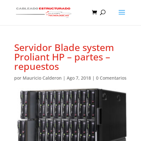
Servidor Blade system
Proliant HP – partes –
repuestos
por
Mauricio Calderon
|
Ago 7, 2018
|
0 Comentarios