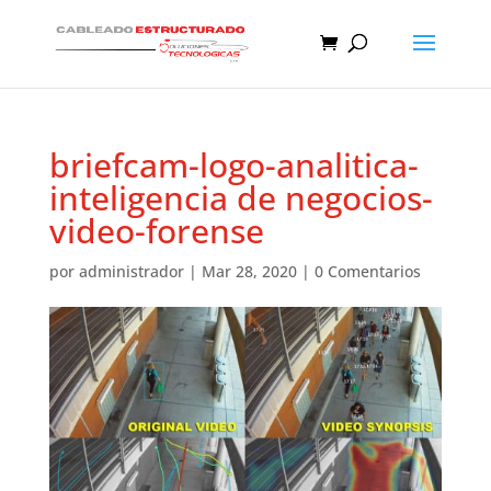
briefcam-logo-analitica-
inteligencia de negocios-
video-forense
por
administrador
|
Mar 28, 2020
|
0 Comentarios