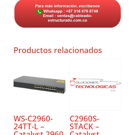
Productos relacionados
WS-C2960-
C2960S-
24TT-L –
STACK –
Catalyst 2960
Catalyst