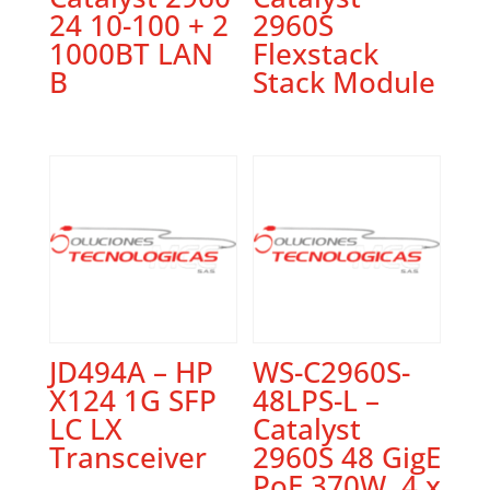
24 10-100 + 2
2960S
1000BT LAN
Flexstack
B
Stack Module
JD494A – HP
WS-C2960S-
X124 1G SFP
48LPS-L –
LC LX
Catalyst
Transceiver
2960S 48 GigE
PoE 370W, 4 x