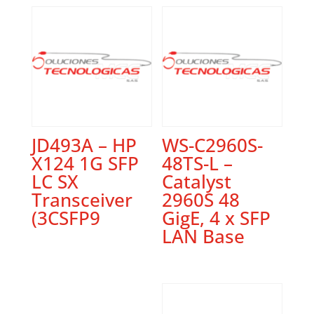
JD493A – HP
WS-C2960S-
X124 1G SFP
48TS-L –
LC SX
Catalyst
Transceiver
2960S 48
(3CSFP9
GigE, 4 x SFP
LAN Base