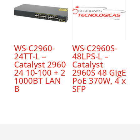
WS-C2960-
WS-C2960S-
24TT-L –
48LPS-L –
Catalyst 2960
Catalyst
24 10-100 + 2
2960S 48 GigE
1000BT LAN
PoE 370W, 4 x
B
SFP